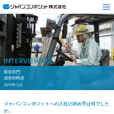
02
INTERVIEW
製造部門
成形材料課
2013年入社
ジャパンコンポジットへの入社の決め手は何でした
か。