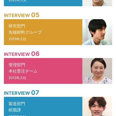
05
INTERVIEW
研究部門
先端材料グループ
2013年入社
06
INTERVIEW
管理部門
本社受注チーム
2013年入社
07
INTERVIEW
製造部門
樹脂課