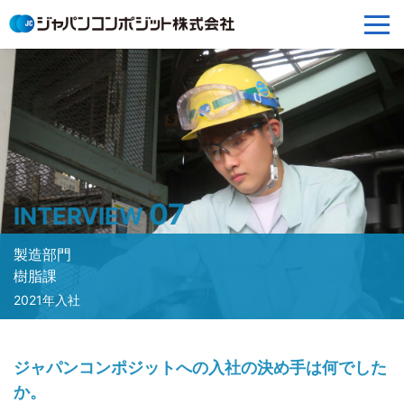
07
INTERVIEW
製造部門
樹脂課
2021年入社
ジャパンコンポジットへの入社の決め手は何でした
か。